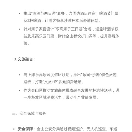
推出“啤酒节两日游”套餐，含周边酒店住宿、啤酒节门票
及2杯啤酒，让游客畅享沙滩狂欢后舒适休憩。
针对亲子家庭设计“乐高亲子三日游”套餐，涵盖啤酒节权
益及乐高乐园门票，附赠金山餐饮折扣券等，提升游玩体
验。
文旅融合
：
与上海乐高乐园度假区联动，推出“乐园+沙滩”特色旅游
路线，打造“文旅+IP”多元消费场景。
作为金山区推动文旅商体展农融合发展的标志性活动，进
一步释放区域消费活力，带动全产业链发展。
三、安全保障与服务
安全保障
：金山公安分局通过视频巡护、无人机巡查、车巡