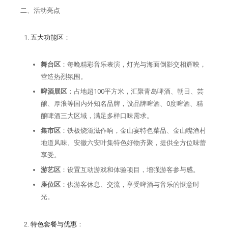
二、活动亮点
五大功能区
：
舞台区
：每晚精彩音乐表演，灯光与海面倒影交相辉映，
营造热烈氛围。
啤酒展区
：占地超100平方米，汇聚青岛啤酒、朝日、芸
酿、厚浪等国内外知名品牌，设品牌啤酒、0度啤酒、精
酿啤酒三大区域，满足多样口味需求。
集市区
：铁板烧滋滋作响，金山宴特色菜品、金山嘴渔村
地道风味、安徽六安叶集特色好物齐聚，提供全方位味蕾
享受。
游艺区
：设置互动游戏和体验项目，增强游客参与感。
座位区
：供游客休息、交流，享受啤酒与音乐的惬意时
光。
特色套餐与优惠
：