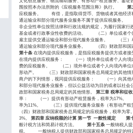
文化创意服务、物流辅助服务、有形动产租赁服务、鉴
围按照本办法所附的《应税服务范围注释》执行。
第
应税服务。 有偿，是指取得货币、货物或者其他经济
通运输业和部分现代服务业服务不属于提供应税服务。
非企业性单位按照法律和行政法规的规定，为履行国家行
基金或者行政事业性收费的活动。 （二）单位或者个
雇主提供交通运输业和部分现代服务业服务。 （三）
通运输业和部分现代服务业服务。 （四）财政部和
第十条
在境内提供应税服务，是指应税服务提供方或者
在境内提供应税服务： （一）境外单位或者个人向境
费的应税服务。 （二）境外单位或者个人向境内单位
形动产。 （三）财政部和国家税务总局规定的其
商户的下列情形，视同提供应税服务： （一）向其他
和部分现代服务业服务，但以公益活动为目的或者以社
政部和国家税务总局规定的其他情形。
第三章 税率和征
率： （一）提供有形动产租赁服务，税率为17%。
率为11%。 （三）提供现代服务业服务（有形动产
（四）财政部和国家税务总局规定的应税服务，税率
3%。
第四章 应纳税额的计算
第一节 一般性规定
第
般计税方法和简易计税方法。
第十五条
一般纳税人提
税。 一般纳税人提供财政部和国家税务总局规定的特