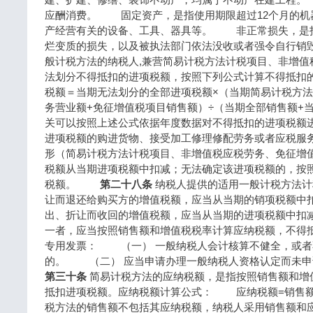
应酬消费。 固定资产，是指使用期限超过12个月的机
产经营有关的设备、工具、器具等。 非正常损失，是
烂变质的损失，以及被执法部门依法没收或者强令自
般计税方法的纳税人,兼营简易计税方法计税项目、非增值
法划分不得抵扣的进项税额，按照下列公式计算不得抵
税额＝当期无法划分的全部进项税额×（当期简易计税方法
务营业额+免征增值税项目销售额）÷（当期全部销售额
关可以按照上述公式依据年度数据对不得抵扣的进项
进项税额的购进货物、接受加工修理修配劳务或者应税服
形（简易计税方法计税项目、非增值税应税劳务、免征增
税额从当期进项税额中扣减；无法确定该进项税额的，按
税额。
第二十八条
纳税人提供的适用一般计税方法计
让而退还给购买方的增值税额，应当从当期的销项税额中
出、折让而收回的增值税额，应当从当期的进项税额
一者，应当按照销售额和增值税税率计算应纳税额，不得
专用发票： （一） 一般纳税人会计核算不健全，或者
的。 （二） 应当申请办理一般纳税人资格认定而未
第三十条
简易计税方法的应纳税额，是指按照销售额和增
抵扣进项税额。应纳税额计算公式： 应纳税额=销
税方法的销售额不包括其应纳税额，纳税人采用销售额和