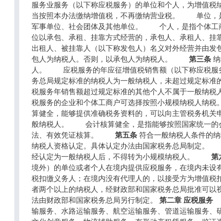
服务业服务（以下称应税服务）的单位和个人，为增值税
当按照本办法缴纳增值税，不再缴纳营业税。 单位，
军事单位、社会团体及其他单位。 个人，是指个体
位以承包、承租、挂靠方式经营的，承包人、承租人、挂
出租人、被挂靠人（以下称发包人）名义对外经营并由发
包人为纳税人。否则，以承包人为纳税人。
第三条
纳
人。 应税服务的年应征增值税销售额（以下称应税服
务总局规定标准的纳税人为一般纳税人，未超过规定标
税服务年销售额超过规定标准的其他个人不属于一般纳税
税服务的企业和个体工商户可选择按照小规模纳税人
算健全，能够提供准确税务资料的，可以向主管税务机关
般纳税人。 会计核算健全，是指能够按照国家统一的
法、有效凭证核算。
第五条
符合一般纳税人条件的纳
纳税人资格认定。具体认定办法由国家税务总局制定。
经认定为一般纳税人后，不得转为小规模纳税人。
第
境外）的单位或者个人在境内提供应税服务，在境内未设
税扣缴义务人；在境内没有代理人的，以接受方为增
者两个以上的纳税人，经财政部和国家税务总局批准可以
法由财政部和国家税务总局另行制定。
第二章 应税服务
输服务、水路运输服务、航空运输服务、管道运输服务、