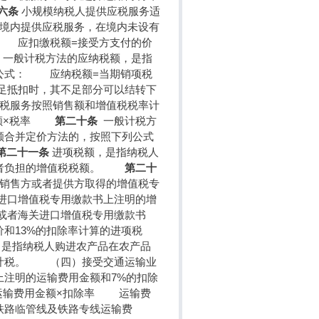
六条
小规模纳税人提供应税服务适
境内提供应税服务，在境内未设有
 应扣缴税额=接受方支付的价
一般计税方法的应纳税额，是指
公式： 应纳税额=当期销项税
足抵扣时，其不足部分可以结转下
税服务按照销售额和增值税税率计
售额×税率
第二十条
一般计税方
额合并定价方法的，按照下列公式
第二十一条
进项税额，是指纳税人
或者负担的增值税税额。
第二十
销售方或者提供方取得的增值税专
进口增值税专用缴款书上注明的增
或者海关进口增值税专用缴款书
和13%的扣除率计算的进项税
是指纳税人购进农产品在农产品
烟叶税。 （四）接受交通运输业
上注明的运输费用金额和7%的扣除
运输费用金额×扣除率 运输费
铁路临管线及铁路专线运输费