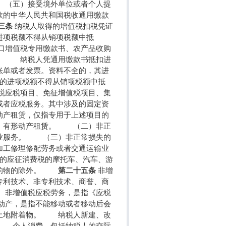
 （五）接受境外单位或者个人提
款的中华人民共和国税收通用缴款
三条
纳税人取得的增值税扣税凭证
进项税额不得从销项税额中抵
口增值税专用缴款书、农产品收购
书。 纳税人凭通用缴款书抵扣进
账单或者发票。资料不全的，其进
的进项税额不得从销项税额中抵
税应税项目、免征增值税项目、集
或者应税服务。其中涉及的固定资
动产租赁，仅指专用于上述项目的
权、有形动产租赁。 （二）非正
输业服务。 （三）非正常损失的
加工修理修配劳务或者交通运输业
应征消费税的摩托车、汽车、游
务标的物的除外。
第二十五条
非增
专利技术、非专利技术、商誉、商
 非增值税应税劳务，是指《应税
动产，是指不能移动或者移动后会
他土地附着物。 纳税人新建、改
。 个人消费，包括纳税人的交际