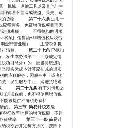
器、机械、运输工具以及其他与生
指因管理不善造成被盗、丢失、霉
行销毁的货物。
第二十六条
适用一
税应税劳务、免征增值税项目而无
扣的进项税额： 不得抵扣的进项
计税项目销售额+非增值税应税劳
+当期全部营业额） 主管税务机
税额进行清算。
第二十七条
已抵扣
务，发生本办法第二十四条规定情
值税项目除外）的，应当将该进项
照当期实际成本计算应扣减的进项
税的应税服务，因服务中止或者折
扣减；发生服务中止、购进货物退
中扣减。
第二十九条
有下列情形之
抵扣进项税额，也不得使用增值税
不能够提供准确税务资料
申请的。
第三节 简易计税方法
值税征收率计算的增值税额，不得
售额×征收率
第三十一条
简易计
应纳税额合并定价方法的，按照下