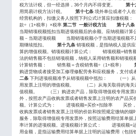
税方法计税，但一经选择，36个月内不得变更。
第十
用简易计税方法计税。
第十七条
境外单位或者个人在
经营机构的，扣缴义务人按照下列公式计算应扣缴税额：
款÷（1+税率）×税率
第二节 一般计税方法
第十八条
当期销项税额抵扣当期进项税额后的余额。应纳税额计算
额－当期进项税额 当期销项税额小于当期进项税额不
期继续抵扣。
第十九条
销项税额，是指纳税人提供应
算的增值税额。销项税额计算公式： 销项税额=销
法的销售额不包括销项税额，纳税人采用销售额和销项税
计算销售额： 销售额＝含税销售额÷（1+税率）
购进货物或者接受加工修理修配劳务和应税服务，支付
二条
下列进项税额准予从销项税额中抵扣： （一）从
用发票上注明的增值税额。 （二）从海关取得的海关
值税额。 （三）购进农产品，除取得增值税专用发票
外，按照农产品收购发票或者销售发票上注明的农产品买价
额。计算公式为： 进项税额=买价×扣除率 买价，
收购发票或者销售发票上注明的价款和按照规定缴纳的
服务，除取得增值税专用发票外，按照运输费用结算单据
率计算的进项税额。进项税额计算公式： 进项税额=
用金额，是指运输费用结算单据上注明的运输费用（包括