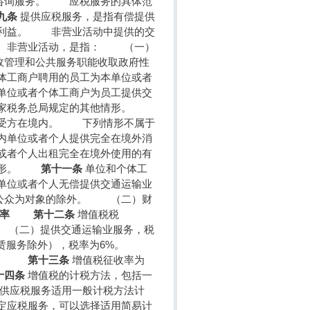
证咨询服务。 应税服务的具体范
九条
提供应税服务，是指有偿提供
利益。 非营业活动中提供的交
 非营业活动，是指： （一）
政管理和公共服务职能收取政府性
体工商户聘用的员工为本单位或者
单位或者个体工商户为员工提供交
国家税务总局规定的其他情形。
接受方在境内。 下列情形不属于
内单位或者个人提供完全在境外消
或者个人出租完全在境外使用的有
他情形。
第十一条
单位和个体工
单位或者个人无偿提供交通运输业
会公众为对象的除外。 （二）财
收率
第十二条
增值税税
 （二）提供交通运输业服务，税
租赁服务除外），税率为6%。
为零。
第十三条
增值税征收率为
十四条
增值税的计税方法，包括一
供应税服务适用一般计税方法计
定应税服务，可以选择适用简易计