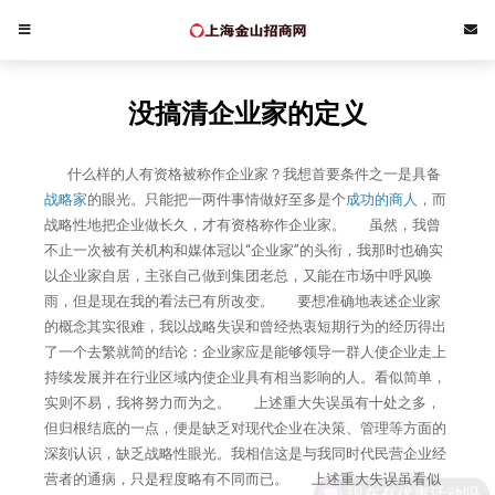
没搞清企业家的定义
什么样的人有资格被称作企业家？我想首要条件之一是具备
战略家
的眼光。只能把一两件事情做好至多是个
成功的商人
，而
战略性地把企业做长久，才有资格称作企业家。 虽然，我曾
不止一次被有关机构和媒体冠以“企业家”的头衔，我那时也确实
以企业家自居，主张自己做到集团老总，又能在市场中呼风唤
雨，但是现在我的看法已有所改变。 要想准确地表述企业家
的概念其实很难，我以战略失误和曾经热衷短期行为的经历得出
了一个去繁就简的结论：企业家应是能够领导一群人使企业走上
持续发展并在行业区域内使企业具有相当影响的人。看似简单，
实则不易，我将努力而为之。 上述重大失误虽有十处之多，
但归根结底的一点，便是缺乏对现代企业在决策、管理等方面的
深刻认识，缺乏战略性眼光。我相信这是与我同时代民营企业经
营者的通病，只是程度略有不同而已。 上述重大失误虽看似
现在有优惠活动吗