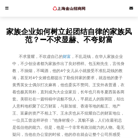
家族企业如何树立起团结自律的家族风
范？—不求显赫、不夸财富
不求显耀，不吹虚自己的
财富
，不乱花钱，在华人家族企业
中，不少创业者都为家族作出了良好榜样。包玉刚先生，言传身
教，不抽烟，不喝酒，他的4个女儿从小就接受不准乱花钱的教
诲，甚至对4个女婿也都提出了勤俭持家的要求，就连他的妻子
黄秀英女士偶尔打次麻将，他也委实不赞同。王安外表普通，衣
着也极其简朴，直到成为大企业家后，长年也只有冬夏西装各两
套。美联社在一篇特稿中说貌不惊人，平易近人的陈弼臣，却出
人意料地积聚了亿万财富，与新加坡、香港等地的船王、地产
王、富豪的资产不相上下。王永庆也从不炫耀自己的财富地位，
一位员工曾这样评价：“他身材瘦小，其貌不扬，人们在最初总
是低估他的能力。但是，他是一个非常有政治能力的人物。毫无
疑问，当他在办公室的时候，他的存在就会让整个公司所感受