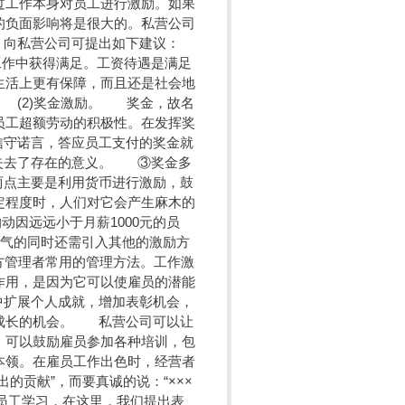
过工作本身对员工进行激励。如果
的负面影响将是很大的。私营公司
，向私营公司可提出如下建议：
工作中获得满足。工资待遇是满足
生活上更有保障，而且还是社会地
 (2)奖金激励。 奖金，故名
员工超额劳动的积极性。在发挥奖
守诺言，答应员工支付的奖金就
失去了存在的意义。 ③奖金多
点主要是利用货币进行激励，鼓
定程度时，人们对它会产生麻木的
的动因远远小于月薪1000元的员
士气的同时还需引入其他的激励方
方管理者常用的管理方法。工作激
作用，是因为它可以使雇员的潜能
扩展个人成就，增加表彰机会，
成长的机会。 私营公司可以让
。可以鼓励雇员参加各种培训，包
本领。在雇员工作出色时，经营者
的贡献”，而要真诚的说：“×××
员工学习，在这里，我们提出表