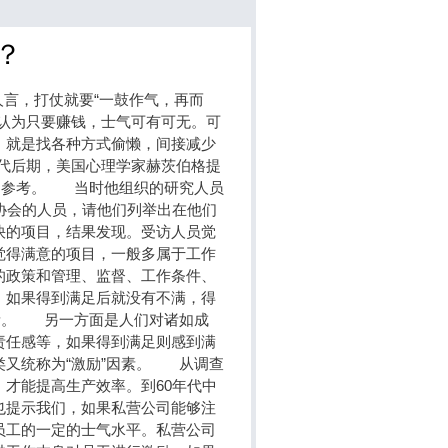
？
言，打仗就要“一鼓作气，再而
认为只要赚钱，士气可有可无。可
，就是找各种方式偷懒，间接减少
代后期，美国心理学家赫茨伯格提
者们参考。 当时他组织的研究人员
协会的人员，请他们列举出在他们
快的项目，结果发现。受访人员觉
觉得满意的项目，一般多属于工作
的政策和管理、监督、工作条件、
，如果得到满足后就没有不满，得
因素。 另一方面是人们对诸如成
责任感等，如果得到满足则感到满
类又统称为“激励”因素。 从调查
才能提高生产效率。到60年代中
也提示我们，如果私营公司能够注
员工的一定的士气水平。私营公司