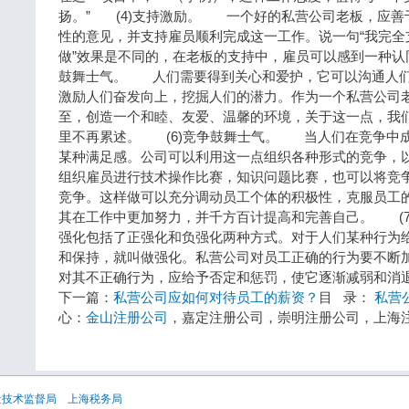
扬。” (4)支持激励。 一个好的私营公司老板，应善
性的意见，并支持雇员顺利完成这一工作。说一句“我完全
做”效果是不同的，在老板的支持中，雇员可以感到一种认
鼓舞士气。 人们需要得到关心和爱护，它可以沟通人们
激励人们奋发向上，挖掘人们的潜力。作为一个私营公司
至，创造一个和睦、友爱、温馨的环境，关于这一点，我
里不再累述。 (6)竞争鼓舞士气。 当人们在竞争中
某种满足感。公司可以利用这一点组织各种形式的竞争，
组织雇员进行技术操作比赛，知识问题比赛，也可以将竞
竞争。这样做可以充分调动员工个体的积极性，克服员工
其在工作中更加努力，并千方百计提高和完善自己。 (
强化包括了正强化和负强化两种方式。对于人们某种行为
和保持，就叫做强化。私营公司对员工正确的行为要不断
对其不正确行为，应给予否定和惩罚，使它逐渐减弱和消退
下一篇：
私营公司应如何对待员工的薪资？
目 录：
私营
心：
金山注册公司
，嘉定注册公司，崇明注册公司，上
量技术监督局
上海税务局