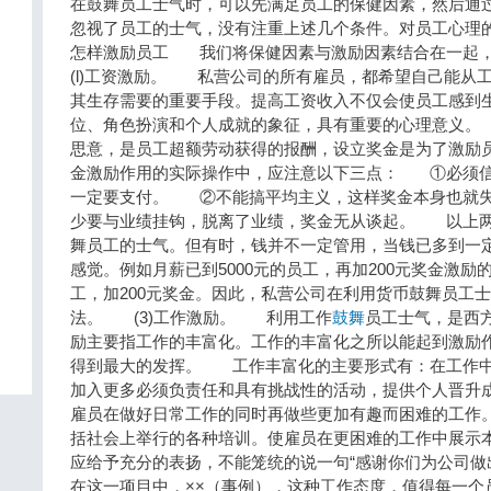
在鼓舞员工士气时，可以先满足员工的保健因素，然后通
忽视了员工的士气，没有注重上述几个条件。对员工心理
怎样激励员工 我们将保健因素与激励因素结合在一起
(l)工资激励。 私营公司的所有雇员，都希望自己能从
其生存需要的重要手段。提高工资收入不仅会使员工感到
位、角色扮演和个人成就的象征，具有重要的心理意义。
思意，是员工超额劳动获得的报酬，设立奖金是为了激励
金激励作用的实际操作中，应注意以下三点： ①必须信
一定要支付。 ②不能搞平均主义，这样奖金本身也就
少要与业绩挂钩，脱离了业绩，奖金无从谈起。 以上两
舞员工的士气。但有时，钱并不一定管用，当钱已多到一
感觉。例如月薪已到5000元的员工，再加200元奖金激励
工，加200元奖金。因此，私营公司在利用货币鼓舞员工
法。 (3)工作激励。 利用工作
鼓舞
员工士气，是西
励主要指工作的丰富化。工作的丰富化之所以能起到激励
得到最大的发挥。 工作丰富化的主要形式有：在工作中
加入更多必须负责任和具有挑战性的活动，提供个人晋升
雇员在做好日常工作的同时再做些更加有趣而困难的工作
括社会上举行的各种培训。使雇员在更困难的工作中展示
应给予充分的表扬，不能笼统的说一句“感谢你们为公司做出
在这一项目中，××（事例），这种工作态度，值得每一个