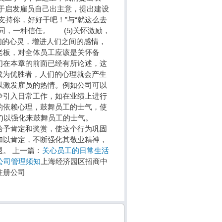
于启发雇员自己出主意，提出建设
支持你，好好干吧！”与“就这么去
同，一种信任。 (5)关怀激励，
的心灵，增进人们之间的感情，
老板，对全体员工应该是关怀备
们在本章的前面已经有所论述，这
成为优胜者，人们的心理就会产生
以激发雇员的热情。例如公司可以
争引入日常工作，如在业绩上进行
的依赖心理，鼓舞员工的士气，使
7)以强化来鼓舞员工的士气。
给予肯定和奖赏，使这个行为巩固
加以肯定，不断强化其敬业精神，
。 上一篇：
关心员工的日常生活
公司管理须知
上海经济园区招商中
海注册公司