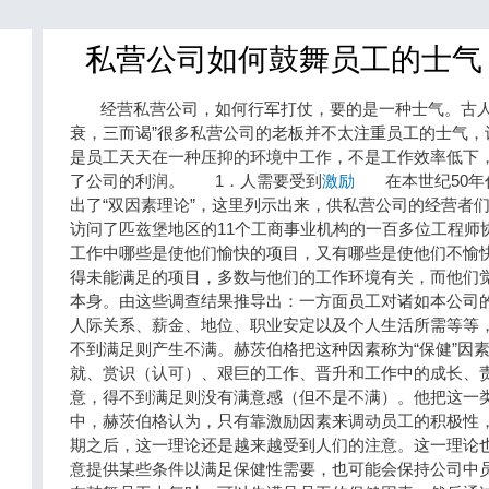
私营公司如何鼓舞员工的士气
经营私营公司，如何行军打仗，要的是一种士气。古人
衰，三而谒”很多私营公司的老板并不太注重员工的士气，
是员工天天在一种压抑的环境中工作，不是工作效率低下
了公司的利润。 1．人需要受到
激励
在本世纪50年
出了“双因素理论”，这里列示出来，供私营公司的经营
访问了匹兹堡地区的11个工商事业机构的一百多位工程师
工作中哪些是使他们愉快的项目，又有哪些是使他们不愉
得未能满足的项目，多数与他们的工作环境有关，而他们
本身。由这些调查结果推导出：一方面员工对诸如本公司
人际关系、薪金、地位、职业安定以及个人生活所需等等
不到满足则产生不满。赫茨伯格把这种因素称为“保健”
就、赏识（认可）、艰巨的工作、晋升和工作中的成长、
意，得不到满足则没有满意感（但不是不满）。他把这一
中，赫茨伯格认为，只有靠激励因素来调动员工的积极性，
期之后，这一理论还是越来越受到人们的注意。这一理论
意提供某些条件以满足保健性需要，也可能会保持公司中