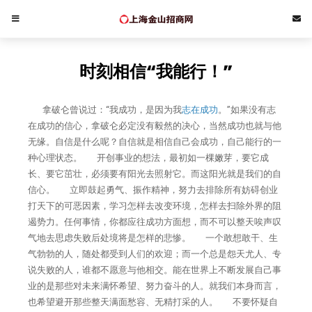
时刻相信“我能行！”
拿破仑曾说过：“我成功，是因为我
志在成功
。”如果没有志
在成功的信心，拿破仑必定没有毅然的决心，当然成功也就与他
无缘。自信是什么呢？自信就是相信自己会成功，自己能行的一
种心理状态。 开创事业的想法，最初如一棵嫩芽，要它成
长、要它茁壮，必须要有阳光去照射它。而这阳光就是我们的自
信心。 立即鼓起勇气、振作精神，努力去排除所有妨碍创业
打天下的可恶因素，学习怎样去改变环境，怎样去扫除外界的阻
遏势力。任何事情，你都应往成功方面想，而不可以整天唉声叹
气地去思虑失败后处境将是怎样的悲惨。 一个敢想敢干、生
气勃勃的人，随处都受到人们的欢迎；而一个总是怨天尤人、专
说失败的人，谁都不愿意与他相交。能在世界上不断发展自己事
业的是那些对未来满怀希望、努力奋斗的人。就我们本身而言，
也希望避开那些整天满面愁容、无精打采的人。 不要怀疑自