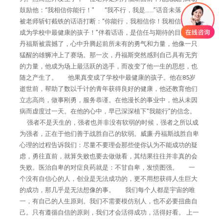
鼓励他：“我相信你能行！” “我不行，我是……”话音未落，便
被老师斩钉截铁的话语打断：“你能行，我相信你！我相信你能
成为学校中最健康的孩子！”伴着话语，是信任与期待的目光。
丹福斯被震撼了，心中升腾起前所未有的勇气和力量，他像一只
猛醒的雄狮冲上了赛场。那一次，丹福斯突然感到自己具有无穷
的力量，他成为场上最活跃的选手，而改变了他一生的思想，也
随之产生了。 他果真变成了学校中最健康的孩子。他在85岁
逝世前，帮助了数以千计的青年获得良好的健康，他还教育他们
立志高尚，做事刚勇，服务恭谨。在他漫长的事业中，他从未因
病而虚度过一天。在他的心中，早已深深植下“我能行”的信念。
强者不是天生的，强者也并非没有软弱的时候，强者之所以成
为强者，正在于他们善于战胜自己的软弱。威廉·丹福斯战胜自卑
心理的过程告诉我们：尽量不要理会那些使你认为不能成功的疑
虑，勇往直前，就算失败也要去做做看，其结果往往并非真的会
失败。医治自卑的对症良药就是：不甘自卑，发愤图强。 一
个没有自信心的人，创业是无法成功的，更不用想获得人生巨大
的成功，那几乎是无法想像的事。 我们每个人都是宇宙的唯
一，有自己的人生原则。我们不需要模仿别人，也不必要扭曲自
己。只有遵循自信的原则，我们才会活得成功，活得好看。 上一