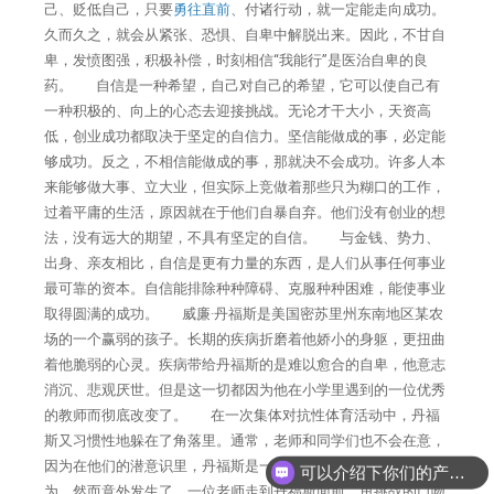
己、贬低自己，只要
勇往直前
、付诸行动，就一定能走向成功。
久而久之，就会从紧张、恐惧、自卑中解脱出来。因此，不甘自
卑，发愤图强，积极补偿，时刻相信“我能行”是医治自卑的良
药。 自信是一种希望，自己对自己的希望，它可以使自己有
一种积极的、向上的心态去迎接挑战。无论才干大小，天资高
低，创业成功都取决于坚定的自信力。坚信能做成的事，必定能
够成功。反之，不相信能做成的事，那就决不会成功。许多人本
来能够做大事、立大业，但实际上竞做着那些只为糊口的工作，
过着平庸的生活，原因就在于他们自暴自弃。他们没有创业的想
法，没有远大的期望，不具有坚定的自信。 与金钱、势力、
出身、亲友相比，自信是更有力量的东西，是人们从事任何事业
最可靠的资本。自信能排除种种障碍、克服种种困难，能使事业
取得圆满的成功。 威廉·丹福斯是美国密苏里州东南地区某农
场的一个赢弱的孩子。长期的疾病折磨着他娇小的身躯，更扭曲
着他脆弱的心灵。疾病带给丹福斯的是难以愈合的自卑，他意志
消沉、悲观厌世。但是这一切都因为他在小学里遇到的一位优秀
的教师而彻底改变了。 在一次集体对抗性体育活动中，丹福
斯又习惯性地躲在了角落里。通常，老师和同学们也不会在意，
因为在他们的潜意识里，丹福斯是一个病人，而他本人也这样认
可以介绍下你们的产品么
为。然而意外发生了，一位老师走到丹福斯面前，甩挑战的口吻