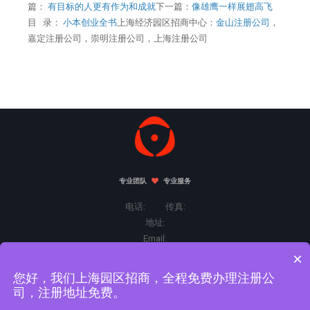
篇：
有目标的人更有作为和成就
下一篇：
像雄鹰一样展翅高飞
目 录：
小本创业全书
上海经济园区招商中心：
金山注册公司
，
嘉定注册公司，崇明注册公司，上海注册公司
专业团队
专业服务
电话: 传真:
地址:
Email:
×
您好，我们上海园区招商，全程免费办理注册公
Copyright©2026 版权所有.
司，注册地址免费。