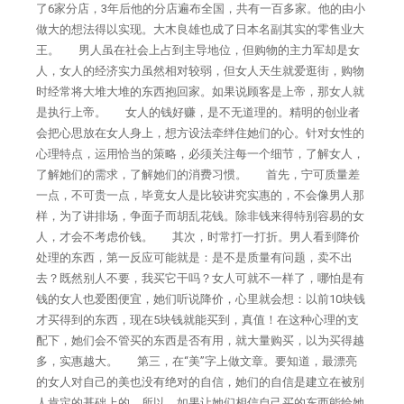
了6家分店，3年后他的分店遍布全国，共有一百多家。他的由小
做大的想法得以实现。大木良雄也成了日本名副其实的零售业大
王。 男人虽在社会上占到主导地位，但购物的主力军却是女
人，女人的经济实力虽然相对较弱，但女人天生就爱逛街，购物
时经常将大堆大堆的东西抱回家。如果说顾客是上帝，那女人就
是执行上帝。 女人的钱好赚，是不无道理的。精明的创业者
会把心思放在女人身上，想方设法牵绊住她们的心。针对女性的
心理特点，运用恰当的策略，必须关注每一个细节，了解女人，
了解她们的需求，了解她们的消费习惯。 首先，宁可质量差
一点，不可贵一点，毕竟女人是比较讲究实惠的，不会像男人那
样，为了讲排场，争面子而胡乱花钱。除非钱来得特别容易的女
人，才会不考虑价钱。 其次，时常打一打折。男人看到降价
处理的东西，第一反应可能就是：是不是质量有问题，卖不出
去？既然别人不要，我买它干吗？女人可就不一样了，哪怕是有
钱的女人也爱图便宜，她们听说降价，心里就会想：以前10块钱
才买得到的东西，现在5块钱就能买到，真值！在这种心理的支
配下，她们会不管买的东西是否有用，就大量购买，以为买得越
多，实惠越大。 第三，在“美”字上做文章。要知道，最漂亮
的女人对自己的美也没有绝对的自信，她们的自信是建立在被别
人肯定的基础上的。所以，如果让她们相信自己买的东西能给她