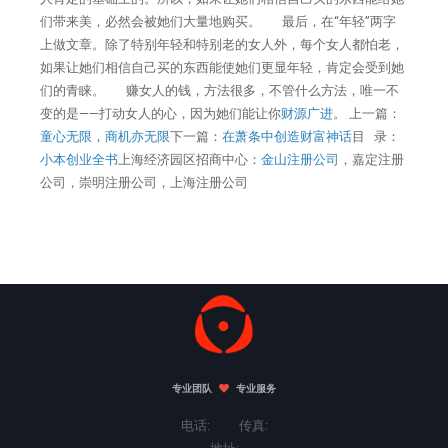
们带来美，必然会被她们大量地购买。 最后，在“年轻”两字
上做文章。除了特别年轻和特别老的女人外，每个女人都怕老，
如果让她们相信自己买的东西能使她们更显年轻，肯定会受到她
们的青睐。 赚女人的钱，方法很多，不管什么方法，唯一不
变的是——打动女人的心，因为她们能让你
财源广进
。 上一篇：
童心无限，商机亦无限
下一篇：
在萧条中创造财富神话
目 录：
小本创业全书
上海经济园区招商中心：
金山注册公司
，嘉定注册
公司，崇明注册公司，上海注册公司
专业团队
专业服务
电话: 传真: