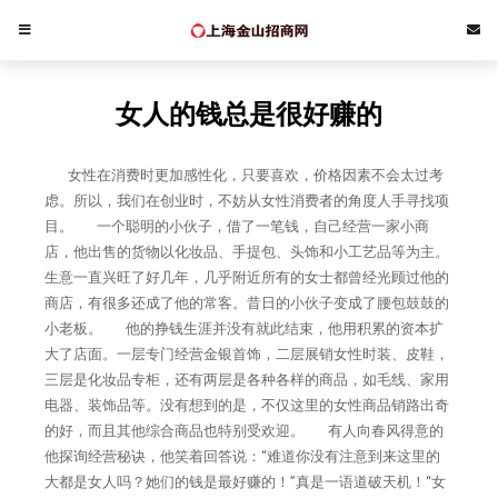
女人的钱总是很好赚的
女性在消费时更加感性化，只要喜欢，价格因素不会太过考
虑。所以，我们在创业时，不妨从女性消费者的角度人手寻找项
目。 一个聪明的小伙子，借了一笔钱，自己经营一家小商
店，他出售的货物以化妆品、手提包、头饰和小工艺品等为主。
生意一直兴旺了好几年，几乎附近所有的女士都曾经光顾过他的
商店，有很多还成了他的常客。昔日的小伙子变成了腰包鼓鼓的
小老板。 他的挣钱生涯并没有就此结束，他用积累的资本扩
大了店面。一层专门经营金银首饰，二层展销女性时装、皮鞋，
三层是化妆品专柜，还有两层是各种各样的商品，如毛线、家用
电器、装饰品等。没有想到的是，不仅这里的女性商品销路出奇
的好，而且其他综合商品也特别受欢迎。 有人向春风得意的
他探询经营秘诀，他笑着回答说：“难道你没有注意到来这里的
大都是女人吗？她们的钱是最好赚的！”真是一语道破天机！“女