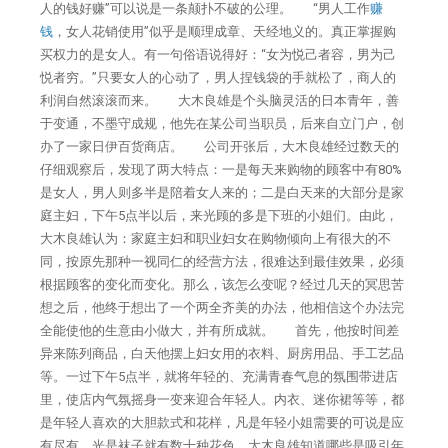
人的钱好赚”可以说是一条颠扑不破的公理。 “男人工作
赚
钱
，女人花销使用”似乎是顺理成章、天经地义的。真正掌握购
买权力的是女人。有一句俗语说得好：“女为悦己者容，男为己
悦者穷。”只要女人的心动了，男人捏钱袋的手就松了，商人的
利润自然滚滚而来。 大木良雄是个头脑灵活的日本青年，善
于变通，不墨守成规，他先在某公司当职员，后来自立门户，创
办了一家日伊百货商店。 公司开张后，大木良雄经过数天的
仔细观察后，发现了两大特点：一是每天来购物的顾客中有80%
是女人，男人则多半是陪着女人来的；二是白天来的大部分是家
庭主妇，下午5点半以后，来光顾的多是下班的小姐们。由此，
大木良雄认为：家庭主妇和职业妇女在购物倾向上有很大的不
同，按原先那种一视同仁的经营方法，很难达到最佳效果，必须
根据顾客的变化而变化。那么，该怎么变呢？经过几天的冥思苦
想之后，他终于想出了一个两全齐美的办法，他相信这个办法完
全能使他的生意由小做大，并有所成就。 首先，他按时间差
异来陈列商品，白天他摆上妇女用的衣料、厨房用品、手工艺品
等。一过下午5点半，就将年轻的、充满青春气息的氛围带进店
里，使店内气氛摇身一变来迎合年轻人。内衣、迷你裙等等，都
是年轻人喜欢的大胆款式和花样，凡是年轻小姐需要的可说是应
有尽有，光是袜子就有数十种花色，大木良雄知道哪些是吸引年