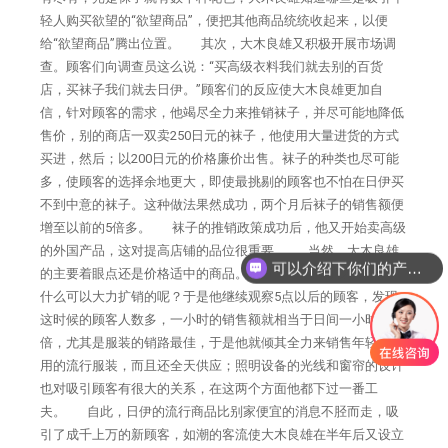
轻人购买欲望的“欲望商品”，便把其他商品统统收起来，以便
给“欲望商品”腾出位置。 其次，大木良雄又积极开展市场调
查。顾客们向调查员这么说：“买高级衣料我们就去别的百货
店，买袜子我们就去日伊。”顾客们的反应使大木良雄更加自
信，针对顾客的需求，他竭尽全力来推销袜子，并尽可能地降低
售价，别的商店一双卖250日元的袜子，他使用大量进货的方式
买进，然后；以200日元的价格廉价出售。袜子的种类也尽可能
多，使顾客的选择余地更大，即使最挑剔的顾客也不怕在日伊买
不到中意的袜子。这种做法果然成功，两个月后袜子的销售额便
增至以前的5倍多。 袜子的推销政策成功后，他又开始卖高级
的外国产品，这对提高店铺的品位很重要。 当然，大木良雄
可以介绍下你们的产品么
的主要着眼点还是价格适中的商品。不过，除了袜子之外，还有
什么可以大力扩销的呢？于是他继续观察5点以后的顾客，发现
这时候的顾客人数多，一小时的销售额就相当于日间一小时的2
倍，尤其是服装的销路最佳，于是他就倾其全力来销售年轻女性
用的流行服装，而且还全天供应；照明设备的光线和窗帘的设计
也对吸引顾客有很大的关系，在这两个方面他都下过一番工
夫。 自此，日伊的流行商品比别家便宜的消息不胫而走，吸
引了成千上万的新顾客，如潮的客流使大木良雄在半年后又设立