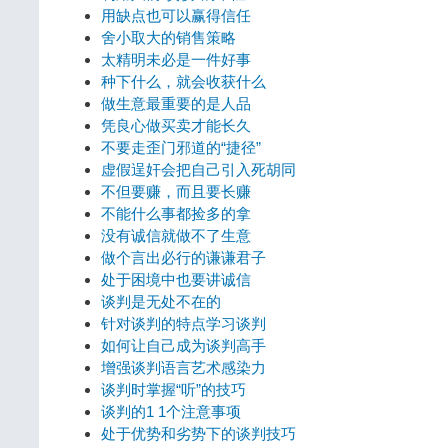
用缺点也可以赢得信任
舍小取大的销售策略
太精明未必是一件好事
种下什么，就会收获什么
做生意最重要的是人品
凭良心做买卖才能长久
不要走歪门邪道的“捷径”
虚假逞奸会把自己引入死胡同
不但要赚，而且要长赚
不能什么事都捡多的拿
没有诚信就做不了生意
做个言出必行的谦谦君子
处于困境中也要讲诚信
谈判是无处不在的
针对谈判的特点学习谈判
如何让自己成为谈判高手
增强谈判语言艺术感染力
谈判时掌握“听”的技巧
谈判的1 1个注意事项
处于优势和劣势下的谈判技巧