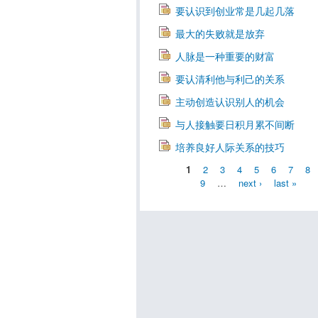
要认识到创业常是几起几落
最大的失败就是放弃
人脉是一种重要的财富
要认清利他与利己的关系
主动创造认识别人的机会
与人接触要日积月累不间断
培养良好人际关系的技巧
1
2
3
4
5
6
7
8
9
…
next ›
last »