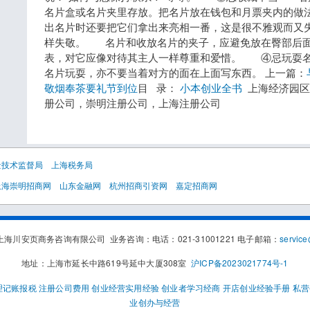
名片盒或名片夹里存放。把名片放在钱包和月票夹内的做
出名片时还要把它们拿出来亮相一番，这是很不雅观而又
样失敬。 名片和收放名片的夹子，应避免放在臀部后面
表，对它应像对待其主人一样尊重和爱惜。 ④忌玩耍
名片玩耍，亦不要当着对方的面在上面写东西。 上一篇：
敬烟奉茶要礼节到位
目 录：
小本创业全书
上海经济园区
册公司，崇明注册公司，上海注册公司
量技术监督局
上海税务局
上海崇明招商网
山东金融网
杭州招商引资网
嘉定招商网
海川安页商务咨询有限公司 业务咨询：电话：021-31001221 电子邮箱：
service
地址：上海市延长中路619号延中大厦308室
沪ICP备2023021774号-1
理记账报税
注册公司费用
创业经营实用经验
创业者学习经商
开店创业经验手册
私营
业创办与经营