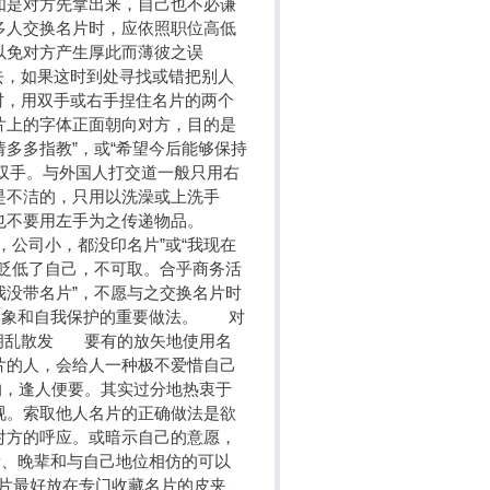
如是对方先拿出来，自己也不必谦
多人交换名片时，应依照职位高低
以免对方产生厚此而薄彼之误
，如果这时到处寻找或错把别人
，用双手或右手捏住名片的两个
片上的字体正面朝向对方，目的是
请多多指教”，或“希望今后能够保持
双手。与外国人打交道一般只用右
是不洁的，只用以洗澡或上洗手
，也不要用左手为之传递物品。
，公司小，都没印名片”或“我现在
贬低了自己，不可取。合乎商务活
我没带名片”，不愿与之交换名片时
己形象和自我保护的重要做法。 对
胡乱散发 要有的放矢地使用名
片的人，会给人一种极不爱惜自己
，逢人便要。其实过分地热衷于
视。索取他人名片的正确做法是欲
对方的呼应。或暗示自己的意愿，
辈、晚辈和与自己地位相仿的可以
片最好放在专门收藏名片的皮夹、