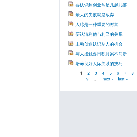
要认识到创业常是几起几落
最大的失败就是放弃
人脉是一种重要的财富
要认清利他与利己的关系
主动创造认识别人的机会
与人接触要日积月累不间断
培养良好人际关系的技巧
1
2
3
4
5
6
7
8
9
…
next ›
last »