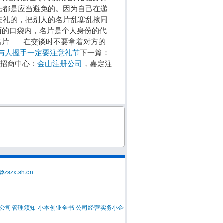
法都是应当避免的。因为自己在递
失礼的，把别人的名片乱塞乱掖同
的口袋内，名片是个人身份的代
名片 在交谈时不要拿着对方的
与人握手一定要注意礼节
下一篇：
招商中心：
金山注册公司
，嘉定注
@zszx.sh.cn
公司管理须知
小本创业全书
公司经营实务
小企