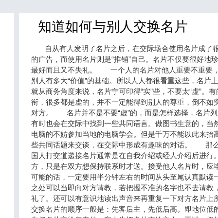
知道如何与别人交换名片
自从有人发明了名片之后，在交际场合使用名片成了很
的广告，而使用名片则是“推销”自己。名片不仅要很好地
最好而且又不失礼。 一个人的名片对他人重要不重要，
别人有多大“价值”的基础。所以人人都很看重这些，名
就从商务角度来说，名片宁可印得“实”些，不要太“虚”。
衔，很多都是虚的，并不一定能得到别人的尊重，倒不如
对方。 名片并不是不要“虚”的，而是怎样选择，名片
有时也会在交际中找到一些共同语言。做图书生意的，当然
电脑的不妨参加当地的电脑学会。但是千万不能以此来抬
些共同话题来交谈，在交际中形成有趣味的对话。 那
国人打交道递接名片通常是在自我介绍或经人介绍后进行
方，只是在双方想保持联系时才送。接受他人名片时，应毕
可能的话，一定要用半分钟左右的时间从头至尾认真默读
之处可以当即向对方请教，若把握不准的名字也不去请教
礼了。还可以有意识地读出声音来再重复一下对方名片
交换名片的顺序一般是：先客后主，先低后高。即地位低