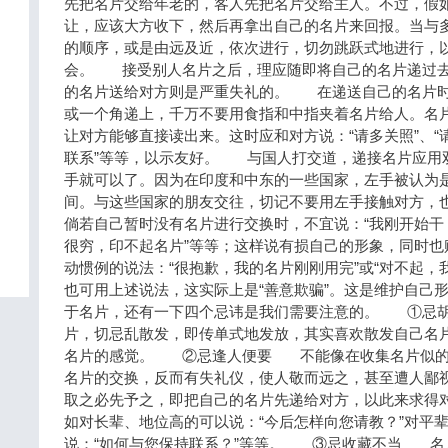
先把名片交给年老的，客人先把名片交给主人。不过，假
让，应该大方收下，然后再拿出自己的名片来回报。当与
的顺序，或是由远及近，依次进行，切勿跳跃式地进行，
会。 接受别人名片之后，理应随即将自己的名片递过去
的名片送给对方则是严重失礼的。 在递送自己的名片时
或一个角递上，千万不要用食指和中指夹着名片给人。名
让对方能够直接读出来。这时应和对方说：“请多关照”、“
联系”等等，以示友好。 与国人打交道，递接名片应用
手就可以了。因为在印度和中东的一些国家，左手被认为
间。与这些国家的朋友交往，切记不要用左手接触对方
倘若自己暂时没有名片进行交换时，不宜说：“我刚开始干
很穷，印不起名片”等等；这样说有损自己的形象，同时也
动惯例的说法：“很抱歉，我的名片刚刚用完”或“对不起，
也可用上述说法，这实际上是“善意欺骗”。这是维护自
于名片，还有一下四个忌讳是我们需要注意的。 ①忌
片，切忌乱散发，即传单式地发放，其实喜欢散发自己名
名片的感觉。 ②忌逢人便要 不能像在收集名片似的
名片的交换，反而有失礼仪，使人敬而远之，甚至遭人鄙
取之必先予之，即把自己的名片先递给对方，以此来求得
如对长辈、地位高的可以说：“今后怎样向您请教？”对平
说：“如何与您保持联系？”等等。 ③忌收藏不当 名