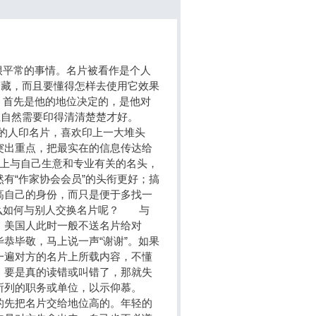
平常的事情。名片被看作是个人
珍藏，而且要懂得怎样去使用它效果
首先是他的地位决定的，是他对
片上自然需要印得清清楚楚才好。
有的人印名片，喜欢印上一大堆头
突出重点，把最实在的信息传达给
列上与自己生意和专业有关的名头，
有“作家协会会员”的头衔更好；搞
高自己的身份，而只是便于多找一
么如何与别人交换名片呢？ 与
。美国人此时一般不送名片给对
恭毕敬，马上说一声“谢谢”。如果
一遍对方的名片上所载内容，不懂
，要是真的读错或叫错了，那就失
上所列的职务或单位，以示仰慕。
的先把名片交给地位高的。年轻的