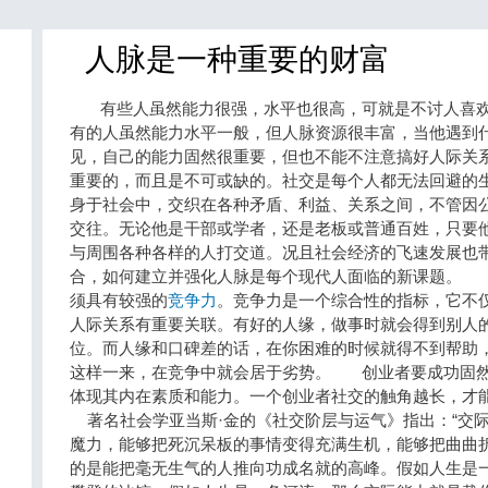
人脉是一种重要的财富
有些人虽然能力很强，水平也很高，可就是不讨人喜欢
有的人虽然能力水平一般，但人脉资源很丰富，当他遇到
见，自己的能力固然很重要，但也不能不注意搞好人际关
重要的，而且是不可或缺的。社交是每个人都无法回避的
身于社会中，交织在各种矛盾、利益、关系之间，不管因
交往。无论他是干部或学者，还是老板或普通百姓，只要
与周围各种各样的人打交道。况且社会经济的飞速发展也
合，如何建立并强化人脉是每个现代人面临的新课题。 
须具有较强的
竞争力
。竞争力是一个综合性的指标，它不
人际关系有重要关联。有好的人缘，做事时就会得到别人
位。而人缘和口碑差的话，在你困难的时候就得不到帮助
这样一来，在竞争中就会居于劣势。 创业者要成功固然
体现其内在素质和能力。一个创业者社交的触角越长，才
著名社会学亚当斯·金的《社交阶层与运气》指出：“交
魔力，能够把死沉呆板的事情变得充满生机，能够把曲曲
的是能把毫无生气的人推向功成名就的高峰。假如人生是