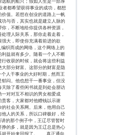
你远航的船只；假如人生是一部厚
业者都希望获得事业的成功，都想
的价值。若想在创业的道路上一帆
成功与否，其实也就是建立人脉的
帮你，不断地给你提供各种资源，
善处理人际关系，那你走着走着，
很强大，即使你充满着前进的欲
编织而成的网络，这个网络上的
的利益就有多少。随着一个人不断
进行收获的时候，就会将这些利益
绝大部分财富。这部分的财富是隐
一个人干事业的大好时期，然而王
是郁闷。他也想干一番事业，但没
每天除了看些闲书就是到处会朋访
助一对对互不相识的男女相爱成
的贵客，大家都对他赠钱以示谢
杂的社会关系网。后来，他用自己
与他人的关系，所以口碑极好，经
讲的那个例子中，王辽尽管暂时
要挣的多，就是因为王辽总是热心
系就开始来回报了。 真正通向