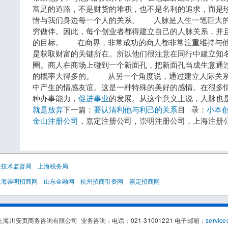
富足的道路，不是财货的堆积，也不是名利的追求，而是
惜与我们身边每一个人的关系。 人脉是人生一笔巨大的
穷做伴。因此，每个创业者都得建立自己的人脉关系，并
的目标。 在商界，非常成功的商人都非常注重维持与他
是获取财富的关键所在。所以他们很注意在同行中建立知
圈。商人在商场上碰到一个新面孔，把新面孔当成生意通
的概率大得多的。 从另一个角度说，通过建立人际关系
中产生的情感友谊。这是一种特殊的美好的感情。在很多
种办事能力，
促进事业
的发展。从这个意义上说，人脉也是
就是放弃
下一篇：
要认清利他与利己的关系
目 录：
小本
金山注册公司
，嘉定注册公司，崇明注册公司，上海注册
量技术监督局
上海税务局
上海崇明招商网
山东金融网
杭州招商引资网
嘉定招商网
海川安页商务咨询有限公司 业务咨询：电话：021-31001221 电子邮箱：
service