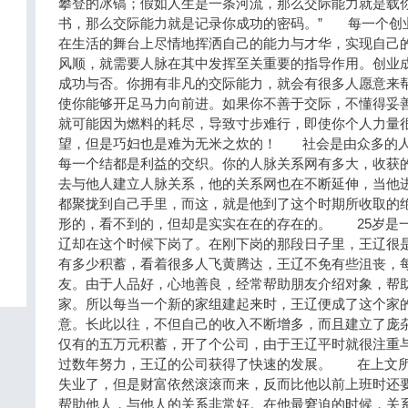
攀登的冰镐；假如人生是一条河流，那么交际能力就是载
书，那么交际能力就是记录你成功的密码。” 每一个创
在生活的舞台上尽情地挥洒自己的能力与才华，实现自己
风顺，就需要人脉在其中发挥至关重要的指导作用。创业
成功与否。你拥有非凡的交际能力，就会有很多人愿意来
使你能够开足马力向前进。如果你不善于交际，不懂得妥
就可能因为燃料的耗尽，导致寸步难行，即使你个人力量
望，但是巧妇也是难为无米之炊的！ 社会是由众多的人
每一个结都是利益的交织。你的人脉关系网有多大，收获
去与他人建立人脉关系，他的关系网也在不断延伸，当他
都聚拢到自己手里，而这，就是他到了这个时期所收取的
形的，看不到的，但却是实实在在的存在的。 25岁是
辽却在这个时候下岗了。在刚下岗的那段日子里，王辽很
有多少积蓄，看着很多人飞黄腾达，王辽不免有些沮丧，
友。由于人品好，心地善良，经常帮助朋友介绍对象，帮
家。所以每当一个新的家组建起来时，王辽便成了这个家
意。长此以往，不但自己的收入不断增多，而且建立了庞
仅有的五万元积蓄，开了个公司，由于王辽平时就很注重
过数年努力，王辽的公司获得了快速的发展。 在上文所
失业了，但是财富依然滚滚而来，反而比他以前上班时还
帮助他人，与他人的关系非常好。在他最窘迫的时候，关