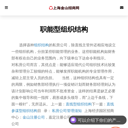
职能型组织结构
选择该种
组织结构
的私营公司，除直线主管外还相应地设立
一些组织机构，分担某些职能管理的业务。这些职能机构如财务
部有权在自己的业务范围内，向下级单位下达命令和指示。
对私营公司而言，其优点是：能够适应现代公司组织技术比较复
杂和管理分工较细的特点，能够发挥职能机构的专业管理作用，
减轻上层主管人员的负担。 当然，这种组织结构也具有一定
的局限，例如销售部经理执行一项促销计划而财务部经理则认为
该计划影响公司当年利润而不批准资金，这样的结果是缺乏必要
的集中领导和统一指挥，易形成多头领导，而“上边千条线，下
面一根针”，无所适从。 上一篇：
直线型组织结构
下一篇：
直线
参谋型组织结构
目 录：
私营公司管理须知
上海经济园区招商
中心：
金山注册公司
，嘉定注册公司，崇明注册公司，上海注册
可以介绍下你们的产品么
公司